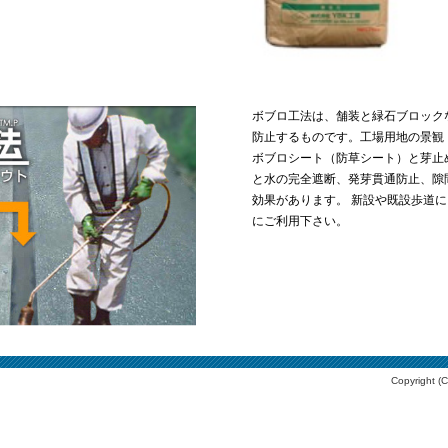
ボブロ工法は、舗装と緑石ブロック
防止するものです。工場用地の景観
ボブロシート（防草シート）と芽止
と水の完全遮断、発芽貫通防止、隙
効果があります。 新設や既設歩道
にご利用下さい。
Copyright (