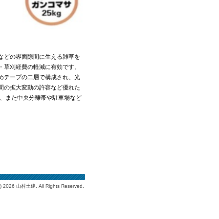
などの界面隙間に生える雑草を
・草刈経費の軽減に有効です。
めテープの二層で構成され、光
間の拡大変動の許容など優れた
に、また中央分離帯や駐車場など
C)
2026 山村土建. All Rights Reserved.