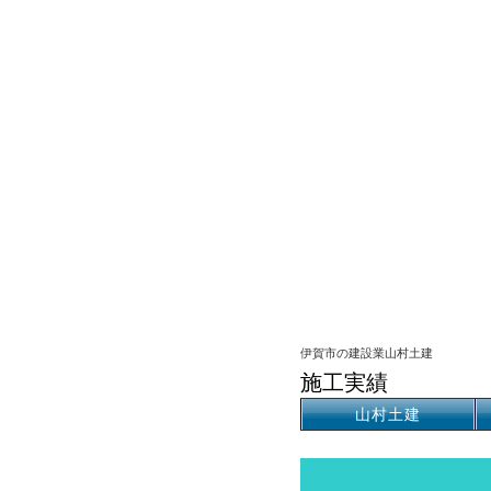
伊賀市の建設業山村土建
施工実績
山村土建